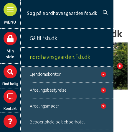
MENU
nordhavnsgaarden.fsb.dk
Gå til fsb.dk
Min
nordhavnsgaarden.fsb.dk
side
te
Forrige
Næst
Ejendomskontor
Find bolig
Afdelingsbestyrelse
Afdelingsmøder
Kontakt
03. august 2026
Tre pejlemærker
Beboerlokale og beboerhotel
definerer retningen for